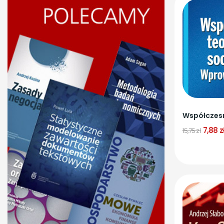
7,88 z
15,75 zł