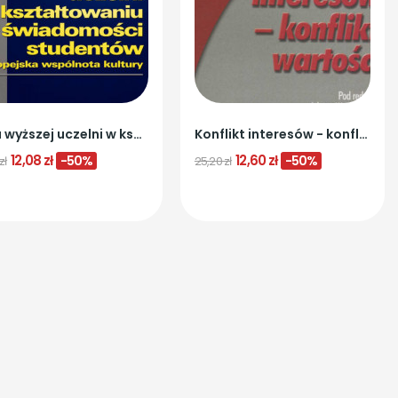
Rola wyższej uczelni w kształtowaniu...
Konflikt interesów - konflikt wartości
12,08 zł
12,60 zł
-50%
-50%
zł
25,20 zł