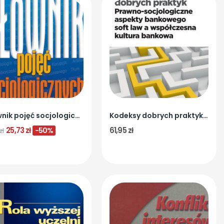
Słownik pojęć socjologicznych
Kodeksy dobrych praktyk. Prawno-socjologiczne...
25,73 zł
61,95 zł
-50%
zł