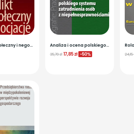
Konflikt społeczny i negocjacje
Analiza i ocena polskiego systemu zatrudnienia...
17,85 zł
-50%
35,70 zł
24,15 