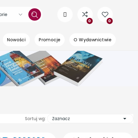
orie
0
0
Nowości
Promocje
O Wydawnictwie

Sortuj wg:
Zaznacz