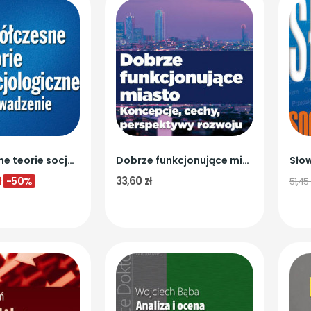
Współczesne teorie socjologiczne. Wprowadzenie
Dobrze funkcjonujące miasto. Koncepcje, cechy,...
ł
33,60 zł
-50%
51,45 